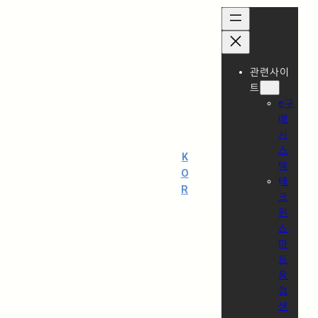
관련사이
트
e구
매
시
스
K
E
043-
Customer
템
arrow_right
O
|
N
|
call
261-
Center
테
8114
R
G
크
윈
스
마
트
용
접
센